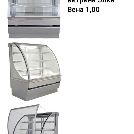
витрина Элка
Вена 1,00