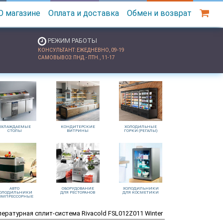
О магазине
Оплата и доставка
Обмен и возврат
РЕЖИМ РАБОТЫ
КОНСУЛЬТАНТ: ЕЖЕДНЕВНО, 09-19
САМОВЫВОЗ: ПНД.- ПТН., 11-17
ОХЛАЖДАЕМЫЕ
КОНДИТЕРСКИЕ
ХОЛОДИЛЬНЫЕ
СТОЛЫ
ВИТРИНЫ
ГОРКИ (РЕГАЛЫ)
АВТО
ОБОРУДОВАНИЕ
ХОЛОДИЛЬНИКИ
ОЛОДИЛЬНИКИ
ДЛЯ РЕСТОРАНОВ
ДЛЯ КОСМЕТИКИ
ОМПРЕССОРНЫЕ
ературная сплит-система Rivacold FSL012Z011 Winter