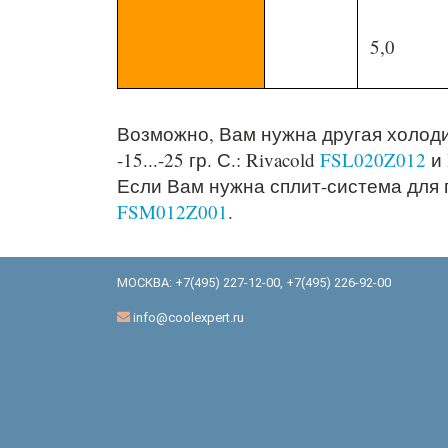
5,0
Возможно, Вам нужна другая холод
-15...-25 гр. С.: Rivacold
FSL020Z012
и
Если Вам нужна сплит-система для п
FSM012Z001
.
МОСКВА:
+7(495) 227-12-00
,
+7(495) 226-92-00
info@coolexpert.ru