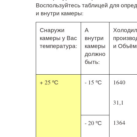
Воспользуйтесь таблицей для опре
и внутри камеры:
Снаружи
А
Холодил
камеры у Вас
внутри
произво
температура:
камеры
и Объём
должно
быть:
+ 25 ºС
- 15 ºС
1640
31,1
1364
- 20 ºС