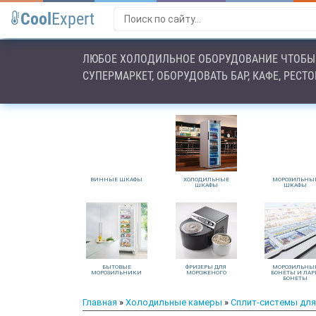
Cool
Expert
ЛЮБОЕ ХОЛОДИЛЬНОЕ ОБОРУДОВАНИЕ ЧТОБЫ 
СУПЕРМАРКЕТ, ОБОРУДОВАТЬ БАР, КАФЕ, РЕСТ
ВИННЫЕ ШКАФЫ
ХОЛОДИЛЬНЫЕ
МОРОЗИЛЬНЫ
ШКАФЫ
ШКАФЫ
БЫТОВЫЕ
ФРИЗЕРЫ ДЛЯ
МОРОЗИЛЬНЫ
МОРОЗИЛЬНИКИ
МОРОЖЕНОГО
БОНЕТЫ И ЛАР
БОНЕТЫ
Главная
»
Холодильные камеры
»
Сплит-системы для