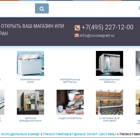
ОТКРЫТЬ ВАШ МАГАЗИН ИЛИ
+7(495) 227-12-00
ОРАН
info@coolexpert.ru
Е
МОРОЗИЛЬНЫЕ
ХОЛОДИЛЬНЫЕ
ХОЛОДИЛЬНЫЕ
ЛАРИ
ВИТРИНЫ
КАМЕРЫ
Е
БАРНЫЕ
ЛЬДОГЕНЕРАТОРЫ
СТЕЛЛАЖИ ДЛЯ
Ь-
ХОЛОДИЛЬНИКИ
ТОРГОВЛИ
Х
К
 холодильных камер
»
Низкотемпературные сплит-системы
» Низкотемп