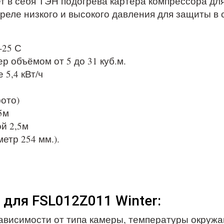
т в себя ТЭН подогрева картера компрессора дл
реле низкого и высокого давления для защиты в 
-25 С
 объёмом от 5 до 31 куб.м.
 5,4 кВт/ч
фото)
5м
й 2,5м
етр 254 мм.).
для FSL012Z011 Winter:
в зависимости от типа камеры, температуры окру