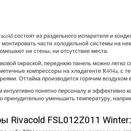
acold состоят из раздельного испарителя и конд
 монтировать части холодильной системы на неко
помешают ни стены, ни отсутствие места.
ковой окраской, переднюю панель можно легко с
метичные компрессоры на хладагенте R404a, с т
еями. Оттайка производится горячим воздухом 
м интуитивно понятно персоналу и эффективно к
о принудительно уменьшить температуру, наприм
ы Rivacold FSL012Z011 Winter