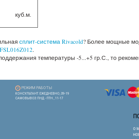
куб.м.
ильная
сплит-система Rivacold
? Более мощные мо
FSL016Z012
.
оддержания температуры -5...+5 гр.С., то рекоме
РЕЖИМ РАБОТЫ
КОНСУЛЬТАНТ: ЕЖЕДНЕВНО, 09-19
САМОВЫВОЗ: ПНД.- ПТН., 11-17
П
О 
НО