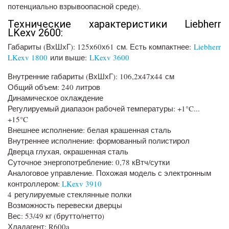
потенциально взрывоопасной среде).
Технические характеристики Liebherr
LKexv 2600:
Габариты (ВхШхГ): 125х60х61 см. Есть компактнее:
Liebherr
LKexv 1800
или выше:
LKexv 3600
Внутренние габариты (ВхШхГ): 106,2х47х44 см
Общий объем: 240 литров
Динамическое охлаждение
Регулируемый диапазон рабочей температуры: +1°C...
+15°C
Внешнее исполнение: белая крашенная сталь
Внутреннее исполнение: формованный полистирол
Дверца глухая, окрашенная сталь
Суточное энергопотребление: 0,78 кВтч/сутки
Аналоговое управление. Похожая модель с электронным
контроллером:
LKexv 3910
4 регулируемые стеклянные полки
Возможность перевески дверцы
Вес: 53/49 кг (брутто/нетто)
Хладагент: R600a