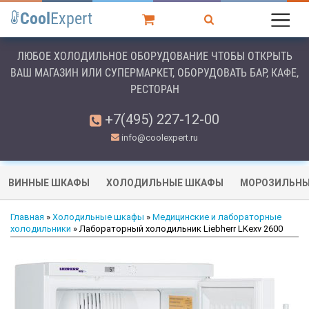
Cool
Expert
ЛЮБОЕ ХОЛОДИЛЬНОЕ ОБОРУДОВАНИЕ ЧТОБЫ ОТКРЫТЬ
ВАШ МАГАЗИН ИЛИ СУПЕРМАРКЕТ, ОБОРУДОВАТЬ БАР, КАФЕ,
РЕСТОРАН
+7(495) 227-12-00
info@coolexpert.ru
ВИННЫЕ ШКАФЫ
ХОЛОДИЛЬНЫЕ ШКАФЫ
МОРОЗИЛЬНЫ
Главная
»
Холодильные шкафы
»
Медицинские и лабораторные
холодильники
» Лабораторный холодильник Liebherr LKexv 2600