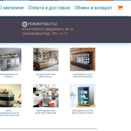
О магазине
Оплата и доставка
Обмен и возврат
РЕЖИМ РАБОТЫ
КОНСУЛЬТАНТ: ЕЖЕДНЕВНО, 09-19
САМОВЫВОЗ: ПНД.- ПТН., 11-17
ОХЛАЖДАЕМЫЕ
КОНДИТЕРСКИЕ
ХОЛОДИЛЬНЫЕ
СТОЛЫ
ВИТРИНЫ
ГОРКИ (РЕГАЛЫ)
АВТО
ОБОРУДОВАНИЕ
ХОЛОДИЛЬНИКИ
ОЛОДИЛЬНИКИ
ДЛЯ РЕСТОРАНОВ
ДЛЯ КОСМЕТИКИ
ОМПРЕССОРНЫЕ