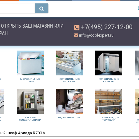
ОТКРЫТЬ ВАШ МАГАЗИН ИЛИ
+7(495) 227-12-00
ОРАН
info@coolexpert.ru
Е
МОРОЗИЛЬНЫЕ
ХОЛОДИЛЬНЫЕ
ХОЛОДИЛЬНЫЕ
ЛАРИ
ВИТРИНЫ
КАМЕРЫ
Е
БАРНЫЕ
ЛЬДОГЕНЕРАТОРЫ
СТЕЛЛАЖИ ДЛЯ
Ь-
ХОЛОДИЛЬНИКИ
ТОРГОВЛИ
Х
К
ый шкаф Ариада R700 V