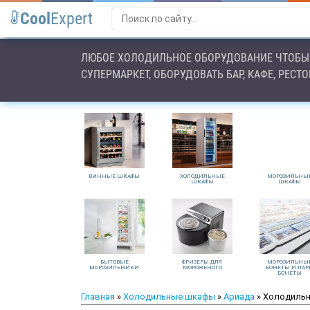
Cool
Expert
ЛЮБОЕ ХОЛОДИЛЬНОЕ ОБОРУДОВАНИЕ ЧТОБЫ 
СУПЕРМАРКЕТ, ОБОРУДОВАТЬ БАР, КАФЕ, РЕСТ
ВИННЫЕ ШКАФЫ
ХОЛОДИЛЬНЫЕ
МОРОЗИЛЬНЫ
ШКАФЫ
ШКАФЫ
БЫТОВЫЕ
ФРИЗЕРЫ ДЛЯ
МОРОЗИЛЬНЫ
МОРОЗИЛЬНИКИ
МОРОЖЕНОГО
БОНЕТЫ И ЛАР
БОНЕТЫ
Главная
»
Холодильные шкафы
»
Ариада
» Холодильн