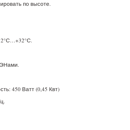
ировать по высоте.
12°С…+32°С.
ТЭНами.
ь: 450 Ватт (0,45 Квт)
ц.