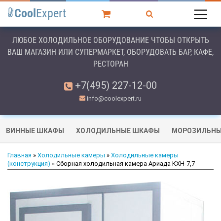
Cool
Expert
ЛЮБОЕ ХОЛОДИЛЬНОЕ ОБОРУДОВАНИЕ ЧТОБЫ ОТКРЫТЬ
ВАШ МАГАЗИН ИЛИ СУПЕРМАРКЕТ, ОБОРУДОВАТЬ БАР, КАФЕ,
РЕСТОРАН
+7(495) 227-12-00
info@coolexpert.ru
ВИННЫЕ ШКАФЫ
ХОЛОДИЛЬНЫЕ ШКАФЫ
МОРОЗИЛЬНЫ
Главная
»
Холодильные камеры
»
Холодильные камеры
(конструкция)
» Сборная холодильная камера Ариада КХН-7,7