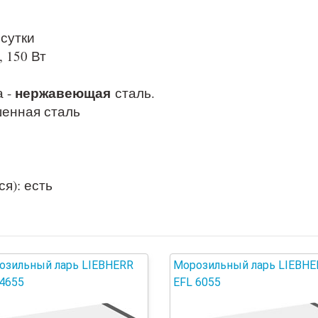
 сутки
 150 Вт
нержавеющая
а -
сталь.
шенная сталь
я): есть
озильный ларь LIEBHERR
Морозильный ларь LIEBHE
4655
EFL 6055