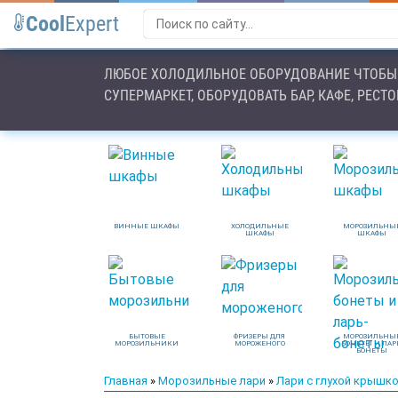
Cool
Expert
ЛЮБОЕ ХОЛОДИЛЬНОЕ ОБОРУДОВАНИЕ ЧТОБЫ 
СУПЕРМАРКЕТ, ОБОРУДОВАТЬ БАР, КАФЕ, РЕСТ
ВИННЫЕ ШКАФЫ
ХОЛОДИЛЬНЫЕ
МОРОЗИЛЬНЫ
ШКАФЫ
ШКАФЫ
БЫТОВЫЕ
ФРИЗЕРЫ ДЛЯ
МОРОЗИЛЬНЫ
МОРОЗИЛЬНИКИ
МОРОЖЕНОГО
БОНЕТЫ И ЛАР
БОНЕТЫ
Главная
»
Морозильные лари
»
Лари с глухой крышк