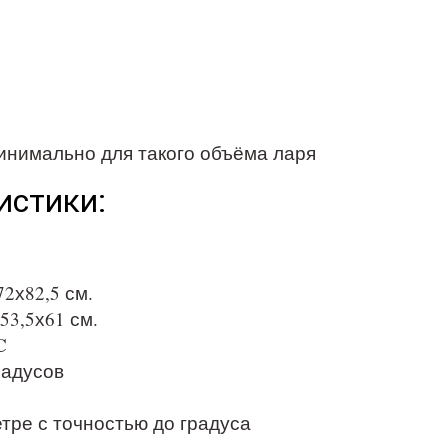
инимально для такого объёма ларя
истики:
72х82,5 см.
53,5х61 см.
C
радусов
тре с точностью до градуса