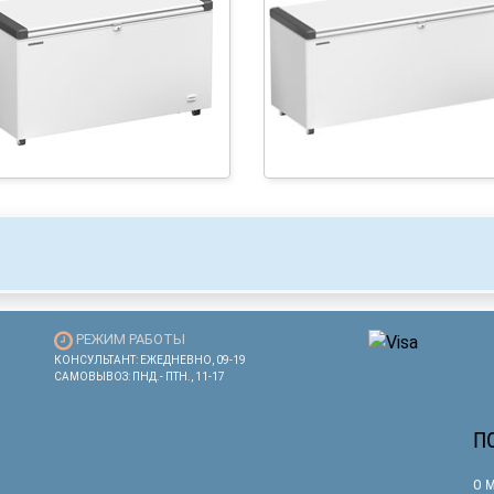
РЕЖИМ РАБОТЫ
КОНСУЛЬТАНТ: ЕЖЕДНЕВНО, 09-19
САМОВЫВОЗ: ПНД.- ПТН., 11-17
П
О 