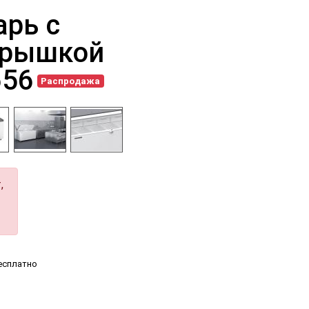
рь с
крышкой
656
Распродажа
,
есплатно