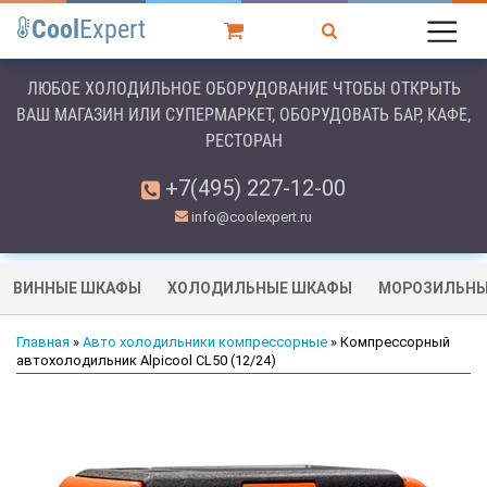
Cool
Expert
ЛЮБОЕ ХОЛОДИЛЬНОЕ ОБОРУДОВАНИЕ ЧТОБЫ ОТКРЫТЬ
ВАШ МАГАЗИН ИЛИ СУПЕРМАРКЕТ, ОБОРУДОВАТЬ БАР, КАФЕ,
РЕСТОРАН
+7(495) 227-12-00
info@coolexpert.ru
ВИННЫЕ ШКАФЫ
ХОЛОДИЛЬНЫЕ ШКАФЫ
МОРОЗИЛЬНЫ
Главная
»
Авто холодильники компрессорные
» Компрессорный
автохолодильник Alpicool CL50 (12/24)