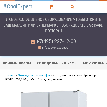
Cool
Expert
ЛЮБОЕ ХОЛОДИЛЬНОЕ ОБОРУДОВАНИЕ ЧТОБЫ ОТКРЫТЬ
ВАШ МАГАЗИН ИЛИ СУПЕРМАРКЕТ, ОБОРУДОВАТЬ БАР, КАФЕ,
РЕСТОРАН
+7(495) 227-12-00
info@coolexpert.ru
ВИННЫЕ ШКАФЫ
ХОЛОДИЛЬНЫЕ ШКАФЫ
МОРОЗИЛЬНЫ
Главная
»
Холодильные шкафы
» Холодильный шкаф Премьер
ШСУП1ТУ-1,2 М (В, -6…+6) с доводчиком