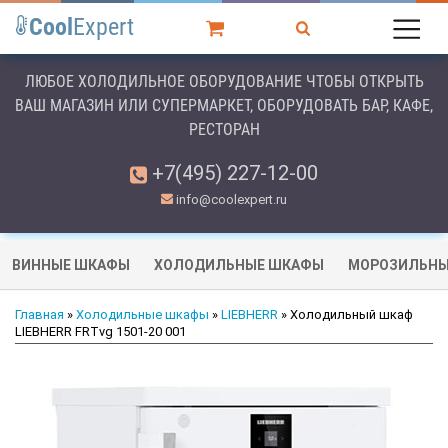
Cool
Expert
ЛЮБОЕ ХОЛОДИЛЬНОЕ ОБОРУДОВАНИЕ ЧТОБЫ ОТКРЫТЬ
ВАШ МАГАЗИН ИЛИ СУПЕРМАРКЕТ, ОБОРУДОВАТЬ БАР, КАФЕ,
РЕСТОРАН
+7(495) 227-12-00
info@coolexpert.ru
ВИННЫЕ ШКАФЫ
ХОЛОДИЛЬНЫЕ ШКАФЫ
МОРОЗИЛЬНЫ
Главная
»
Холодильные шкафы
»
LIEBHERR
» Холодильный шкаф
LIEBHERR FRTvg 1501-20 001