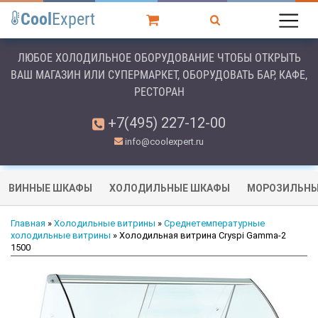
Cool
Expert
ЛЮБОЕ ХОЛОДИЛЬНОЕ ОБОРУДОВАНИЕ ЧТОБЫ ОТКРЫТЬ
ВАШ МАГАЗИН ИЛИ СУПЕРМАРКЕТ, ОБОРУДОВАТЬ БАР, КАФЕ,
РЕСТОРАН
+7(495) 227-12-00
info@coolexpert.ru
ВИННЫЕ ШКАФЫ
ХОЛОДИЛЬНЫЕ ШКАФЫ
МОРОЗИЛЬНЫ
Главная
»
Холодильные витрины
»
Среднетемпературные
холодильные витрины
» Холодильная витрина Cryspi Gamma-2
1500