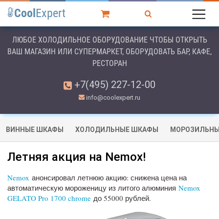
Cool
Expert
ЛЮБОЕ ХОЛОДИЛЬНОЕ ОБОРУДОВАНИЕ ЧТОБЫ ОТКРЫТЬ
ВАШ МАГАЗИН ИЛИ СУПЕРМАРКЕТ, ОБОРУДОВАТЬ БАР, КАФЕ,
РЕСТОРАН
+7(495) 227-12-00
info@coolexpert.ru
ВИННЫЕ ШКАФЫ
ХОЛОДИЛЬНЫЕ ШКАФЫ
МОРОЗИЛЬНЫ
Летняя акция на Nemox!
Nemox
анонсировал летнюю акцию: снижена цена на
автоматическую мороженицу из литого алюминия
Nemox
GELATO Pro 1700 chrome
до 55000 рублей.