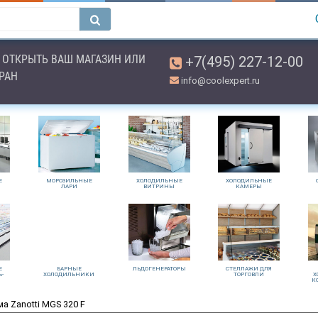
ОТКРЫТЬ ВАШ МАГАЗИН ИЛИ
+7(495) 227-12-00
ОРАН
info@coolexpert.ru
Е
МОРОЗИЛЬНЫЕ
ХОЛОДИЛЬНЫЕ
ХОЛОДИЛЬНЫЕ
ЛАРИ
ВИТРИНЫ
КАМЕРЫ
Е
БАРНЫЕ
ЛЬДОГЕНЕРАТОРЫ
СТЕЛЛАЖИ ДЛЯ
Ь-
ХОЛОДИЛЬНИКИ
ТОРГОВЛИ
Х
К
а Zanotti MGS 320 F