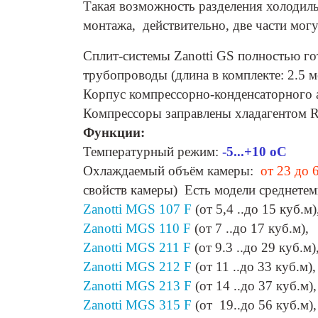
Такая возможность разделения холодил
монтажа, действительно, две части мог
Сплит-системы Zanotti GS полностью го
трубопроводы (длина в комплекте: 2.5 
Корпус компрессорно-конденсаторного 
Компрессоры заправлены хладагентом R
Функции:
Температурный режим:
-5...+10 оС
Охлаждаемый объём камеры:
от 23 до 
свойств камеры) Есть модели среднете
Zanotti MGS 107 F
(от 5,4 ..до 15 куб.м)
Zanotti MGS 110 F
(от 7 ..до 17 куб.м),
Zanotti MGS 211 F
(от 9.3 ..до 29 куб.м)
Zanotti MGS 212 F
(от 11 ..до 33 куб.м),
Zanotti MGS 213 F
(от 14 ..до 37 куб.м),
Zanotti MGS 315 F
(от 19..до 56 куб.м),