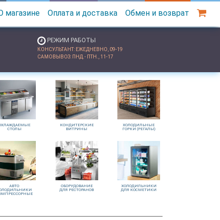
О магазине
Оплата и доставка
Обмен и возврат
РЕЖИМ РАБОТЫ
КОНСУЛЬТАНТ: ЕЖЕДНЕВНО, 09-19
САМОВЫВОЗ: ПНД.- ПТН., 11-17
ОХЛАЖДАЕМЫЕ
КОНДИТЕРСКИЕ
ХОЛОДИЛЬНЫЕ
СТОЛЫ
ВИТРИНЫ
ГОРКИ (РЕГАЛЫ)
АВТО
ОБОРУДОВАНИЕ
ХОЛОДИЛЬНИКИ
ОЛОДИЛЬНИКИ
ДЛЯ РЕСТОРАНОВ
ДЛЯ КОСМЕТИКИ
ОМПРЕССОРНЫЕ