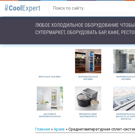
Cool
Expert
ЛЮБОЕ ХОЛОДИЛЬНОЕ ОБОРУДОВАНИЕ ЧТОБЫ 
СУПЕРМАРКЕТ, ОБОРУДОВАТЬ БАР, КАФЕ, РЕСТ
ВИННЫЕ ШКАФЫ
ХОЛОДИЛЬНЫЕ
МОРОЗИЛЬНЫ
ШКАФЫ
ШКАФЫ
БЫТОВЫЕ
ФРИЗЕРЫ ДЛЯ
МОРОЗИЛЬНЫ
МОРОЗИЛЬНИКИ
МОРОЖЕНОГО
БОНЕТЫ И ЛАР
БОНЕТЫ
Главная
»
Архив
» Среднетемпературная сплит-систем