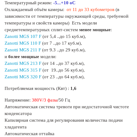
Температурный режим:
-5...+10 оС
Охлаждаемый объём камеры:
от 11 до 33 кубометров
(в
зависимости от температуры окружающей среды, требуемой
температуры и свойств камеры) Есть модели
среднетемпературных сплит-систем
менее мощные
:
Zanotti MGS 107 F
(от 5,4 ..до 15 куб.м),
Zanotti MGS 110 F
(от 7 ..до 17 куб.м),
Zanotti MGS 211 F
(от 9.3 ..до 29 куб.м),
и
более мощные
модели:
Zanotti MGS 213 F
(от 14 ..до 37 куб.м),
Zanotti MGS 315 F
(от 19..до 56 куб.м),
Zanotti MGS 320 F
(от 23 ..до 64 куб.м),
Потребляемая мощность (Квт) :
1,6
Напряжение:
380V/3 фазы
/50 Гц
Автоматическая система тревоги при недостаточной чистоте
конденсатора
Капилярная система для регулирования количества подачи
хладагента
Автоматическая оттайка