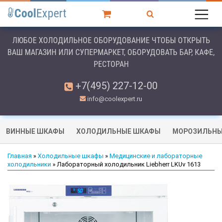
Cool
Expert
ЛЮБОЕ ХОЛОДИЛЬНОЕ ОБОРУДОВАНИЕ ЧТОБЫ ОТКРЫТЬ
ВАШ МАГАЗИН ИЛИ СУПЕРМАРКЕТ, ОБОРУДОВАТЬ БАР, КАФЕ,
РЕСТОРАН
+7(495) 227-12-00
info@coolexpert.ru
ВИННЫЕ ШКАФЫ
ХОЛОДИЛЬНЫЕ ШКАФЫ
МОРОЗИЛЬНЫ
Главная
»
Холодильные шкафы
»
Медицинские и лабораторные
холодильники
» Лабораторный холодильник Liebherr LKUv 1613