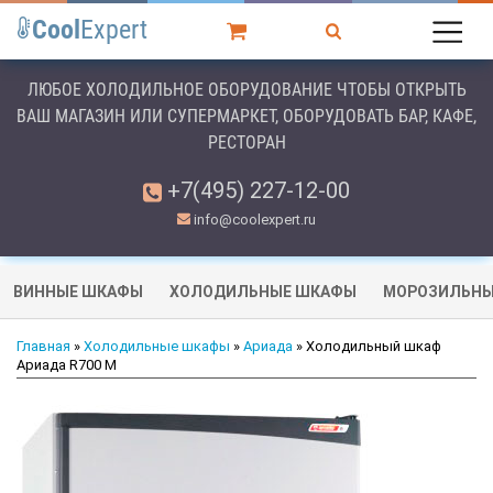
Cool
Expert
ЛЮБОЕ ХОЛОДИЛЬНОЕ ОБОРУДОВАНИЕ ЧТОБЫ ОТКРЫТЬ
ВАШ МАГАЗИН ИЛИ СУПЕРМАРКЕТ, ОБОРУДОВАТЬ БАР, КАФЕ,
РЕСТОРАН
+7(495) 227-12-00
info@coolexpert.ru
ВИННЫЕ ШКАФЫ
ХОЛОДИЛЬНЫЕ ШКАФЫ
МОРОЗИЛЬНЫ
Главная
»
Холодильные шкафы
»
Ариада
» Холодильный шкаф
Ариада R700 M