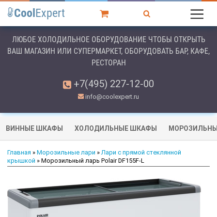
Cool
Expert
ЛЮБОЕ ХОЛОДИЛЬНОЕ ОБОРУДОВАНИЕ ЧТОБЫ ОТКРЫТЬ
ВАШ МАГАЗИН ИЛИ СУПЕРМАРКЕТ, ОБОРУДОВАТЬ БАР, КАФЕ,
РЕСТОРАН
+7(495) 227-12-00
info@coolexpert.ru
ВИННЫЕ ШКАФЫ
ХОЛОДИЛЬНЫЕ ШКАФЫ
МОРОЗИЛЬНЫ
Главная
»
Морозильные лари
»
Лари с прямой стеклянной
крышкой
» Морозильный ларь Polair DF155F-L