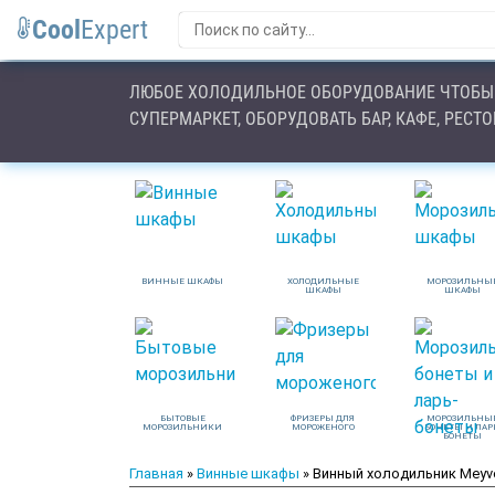
Cool
Expert
ЛЮБОЕ ХОЛОДИЛЬНОЕ ОБОРУДОВАНИЕ ЧТОБЫ 
СУПЕРМАРКЕТ, ОБОРУДОВАТЬ БАР, КАФЕ, РЕСТ
ВИННЫЕ ШКАФЫ
ХОЛОДИЛЬНЫЕ
МОРОЗИЛЬНЫ
ШКАФЫ
ШКАФЫ
БЫТОВЫЕ
ФРИЗЕРЫ ДЛЯ
МОРОЗИЛЬНЫ
МОРОЗИЛЬНИКИ
МОРОЖЕНОГО
БОНЕТЫ И ЛАР
БОНЕТЫ
Главная
»
Винные шкафы
» Винный холодильник Meyv