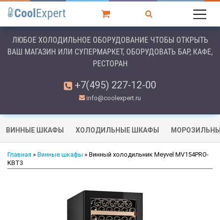
Cool
Expert
ЛЮБОЕ ХОЛОДИЛЬНОЕ ОБОРУДОВАНИЕ ЧТОБЫ ОТКРЫТЬ
ВАШ МАГАЗИН ИЛИ СУПЕРМАРКЕТ, ОБОРУДОВАТЬ БАР, КАФЕ,
РЕСТОРАН
+7(495) 227-12-00
info@coolexpert.ru
ВИННЫЕ ШКАФЫ
ХОЛОДИЛЬНЫЕ ШКАФЫ
МОРОЗИЛЬНЫ
Главная
»
Винные шкафы
» Винный холодильник Meyvel MV154PRO-
KBT3