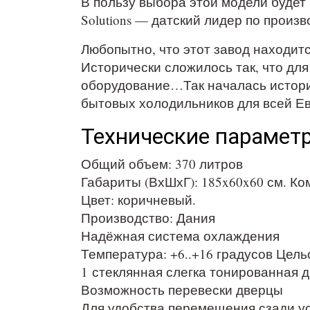
В пользу выбора этой модели будет н
Solutions — датский лидер по произ
Любопытно, что этот завод находит
Исторически сложилось так, что д
оборудование…Так началась история V
бытовых холодильников для всей Е
Технические параметры
Общий объем: 370 литров
Габариты (ВхШхГ): 185x60x60 см. Ко
Цвет: коричневый.
Производство: Дания
Надёжная система охлаждения
Температура: +6..+16 градусов Цель
1 стеклянная слегка тонированная д
Возможность перевески дверцы
Для удобства перемещения сзади у