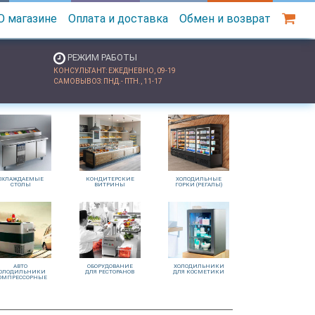
О магазине
Оплата и доставка
Обмен и возврат
РЕЖИМ РАБОТЫ
КОНСУЛЬТАНТ: ЕЖЕДНЕВНО, 09-19
САМОВЫВОЗ: ПНД.- ПТН., 11-17
ОХЛАЖДАЕМЫЕ
КОНДИТЕРСКИЕ
ХОЛОДИЛЬНЫЕ
СТОЛЫ
ВИТРИНЫ
ГОРКИ (РЕГАЛЫ)
АВТО
ОБОРУДОВАНИЕ
ХОЛОДИЛЬНИКИ
ОЛОДИЛЬНИКИ
ДЛЯ РЕСТОРАНОВ
ДЛЯ КОСМЕТИКИ
ОМПРЕССОРНЫЕ