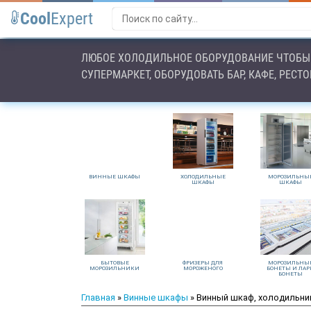
Cool
Expert
ЛЮБОЕ ХОЛОДИЛЬНОЕ ОБОРУДОВАНИЕ ЧТОБЫ 
СУПЕРМАРКЕТ, ОБОРУДОВАТЬ БАР, КАФЕ, РЕСТ
ВИННЫЕ ШКАФЫ
ХОЛОДИЛЬНЫЕ
МОРОЗИЛЬНЫ
ШКАФЫ
ШКАФЫ
БЫТОВЫЕ
ФРИЗЕРЫ ДЛЯ
МОРОЗИЛЬНЫ
МОРОЗИЛЬНИКИ
МОРОЖЕНОГО
БОНЕТЫ И ЛАР
БОНЕТЫ
Главная
»
Винные шкафы
» Винный шкаф, холодильник 