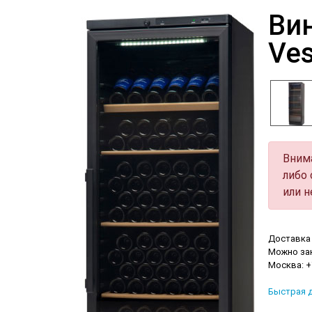
Ви
Ves
Вним
либо 
или н
Доставка 
Можно зак
Москва: +7
Быстрая д