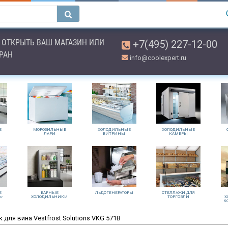
ОТКРЫТЬ ВАШ МАГАЗИН ИЛИ
+7(495) 227-12-00
ОРАН
info@coolexpert.ru
Е
МОРОЗИЛЬНЫЕ
ХОЛОДИЛЬНЫЕ
ХОЛОДИЛЬНЫЕ
ЛАРИ
ВИТРИНЫ
КАМЕРЫ
Е
БАРНЫЕ
ЛЬДОГЕНЕРАТОРЫ
СТЕЛЛАЖИ ДЛЯ
Ь-
ХОЛОДИЛЬНИКИ
ТОРГОВЛИ
Х
К
для вина Vestfrost Solutions VKG 571B