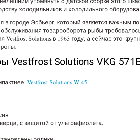
елишним упомянуть о датской сборке этого шкафа,
водству холодильников и холодильного оборудова
ся в городе Эсбьерг, который является важным п
ля обслуживания товарооборота рыбы требовало
estfrost Solutions в 1963 году, а сейчас это кр
вропы.
 Vestfrost Solutions VKG 571B
мпактнее:
Vestfrost Solutions W 45
сия
верца, с защитой от ультрафиолета.
становлены ролики