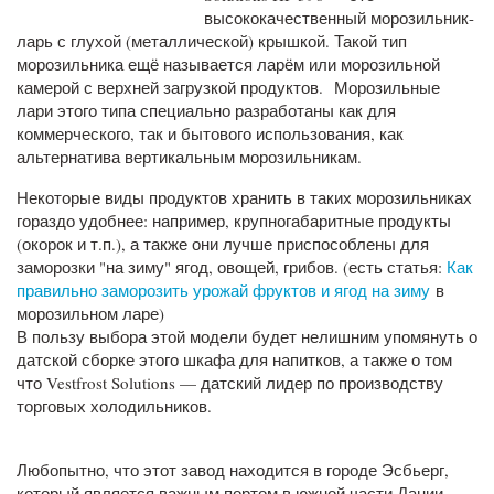
высококачественный морозильник-
ларь с глухой (металлической) крышкой. Такой тип
морозильника ещё называется ларём или морозильной
камерой с верхней загрузкой продуктов. Морозильные
лари этого типа специально разработаны как для
коммерческого, так и бытового использования, как
альтернатива вертикальным морозильникам.
Некоторые виды продуктов хранить в таких морозильниках
гораздо удобнее: например, крупногабаритные продукты
(окорок и т.п.), а также они лучше приспособлены для
заморозки "на зиму" ягод, овощей, грибов. (есть статья:
Как
правильно заморозить урожай фруктов и ягод на зиму
в
морозильном ларе)
В пользу выбора этой модели будет нелишним упомянуть о
датской сборке этого шкафа для напитков, а также о том
что Vestfrost Solutions — датский лидер по производству
торговых холодильников.
Любопытно, что этот завод находится в городе Эсбьерг,
который является важным портом в южной части Дании.