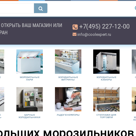
ОТКРЫТЬ ВАШ МАГАЗИН ИЛИ
+7(495) 227-12-00
ОРАН
info@coolexpert.ru
Е
МОРОЗИЛЬНЫЕ
ХОЛОДИЛЬНЫЕ
ХОЛОДИЛЬНЫЕ
ЛАРИ
ВИТРИНЫ
КАМЕРЫ
Е
БАРНЫЕ
ЛЬДОГЕНЕРАТОРЫ
СТЕЛЛАЖИ ДЛЯ
Ь-
ХОЛОДИЛЬНИКИ
ТОРГОВЛИ
Х
К
льших морозильников L