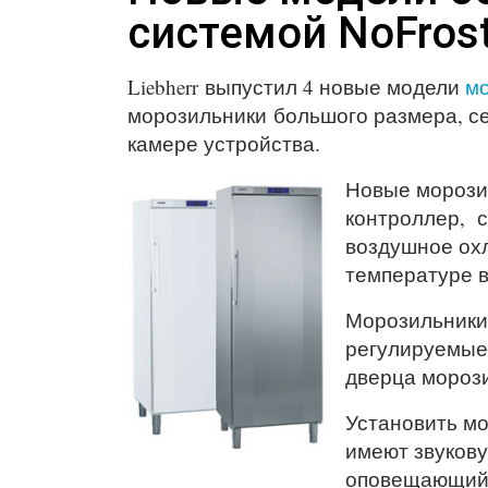
системой NoFros
Liebherr выпустил 4 новые модели
м
морозильники большого размера, се
камере устройства.
Новые морозил
контроллер, с
воздушное ох
температуре в
Морозильники 
регулируемые,
дверца морози
Установить м
имеют звукову
оповещающий о