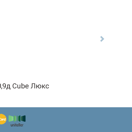
Next
0,9д Cube Люкс