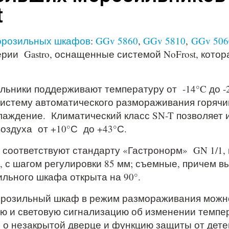
t
орозильных шкафов
:
GGv 5860
,
GGv 5810
,
GGv 506
рии Gastro, оснащенные системой NoFrost, котор
ьники поддерживают температуру от -14°C до -
истему автоматического размораживания горячи
лаждение. Климатический класс SN-T позволяет 
оздуха от +10°С до +43°С.
соответствуют стандарту «Гастронорм» GN 1/1, 
 с шагом регулировки 85 мм; съемные, причем вы
льного шкафа открыта на 90°.
орозильный шкаф в режим размораживания можн
ю и световую сигнализацию об изменении темпер
 незакрытой дверце и функцию защиты от детей