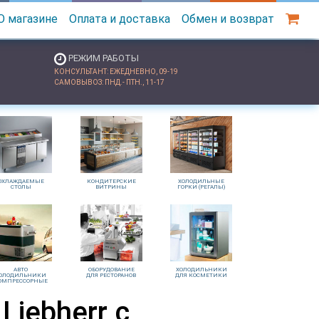
О магазине
Оплата и доставка
Обмен и возврат
РЕЖИМ РАБОТЫ
КОНСУЛЬТАНТ: ЕЖЕДНЕВНО, 09-19
САМОВЫВОЗ: ПНД.- ПТН., 11-17
ОХЛАЖДАЕМЫЕ
КОНДИТЕРСКИЕ
ХОЛОДИЛЬНЫЕ
СТОЛЫ
ВИТРИНЫ
ГОРКИ (РЕГАЛЫ)
АВТО
ОБОРУДОВАНИЕ
ХОЛОДИЛЬНИКИ
ОЛОДИЛЬНИКИ
ДЛЯ РЕСТОРАНОВ
ДЛЯ КОСМЕТИКИ
ОМПРЕССОРНЫЕ
iebherr с