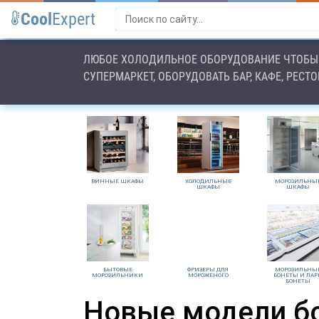
Cool
Expert
ЛЮБОЕ ХОЛОДИЛЬНОЕ ОБОРУДОВАНИЕ ЧТОБЫ 
СУПЕРМАРКЕТ, ОБОРУДОВАТЬ БАР, КАФЕ, РЕСТ
ВИННЫЕ ШКАФЫ
ХОЛОДИЛЬНЫЕ
МОРОЗИЛЬНЫ
ШКАФЫ
ШКАФЫ
БЫТОВЫЕ
ФРИЗЕРЫ ДЛЯ
МОРОЗИЛЬНЫ
МОРОЗИЛЬНИКИ
МОРОЖЕНОГО
БОНЕТЫ И ЛАР
БОНЕТЫ
Новые модели бо