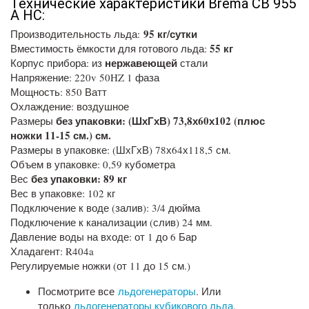
Технические характеристики Brema CB 955
A HC:
95 кг/сутки
Производительность льда:
55 кг
Вместимость ёмкости для готового льда:
нержавеющей
Корпус прибора: из
стали
Напряжение: 220v 50HZ 1 фаза
Мощность: 850 Ватт
Охлаждение: воздушное
без упаковки: (ШхГхВ) 73,8х60х102 (плюс
Размеры
ножки 11-15 см.) см.
Размеры в упаковке: (ШхГхВ) 78х64х118,5 см.
Объем в упаковке: 0,59 кубометра
без упаковки: 89 кг
Вес
Вес в упаковке: 102 кг
Подключение к воде (залив): 3/4 дюйма
Подключение к канализации (слив) 24 мм.
Давление воды на входе: от 1 до 6 Бар
Хладагент: R404a
Регулируемые ножки (от 11 до 15 см.)
Посмотрите все
льдогенераторы
. Или
только
льдогенераторы кубикового льда
.