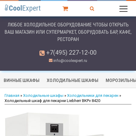
Cool
Expert
ЛЮБОЕ ХОЛОДИЛЬНОЕ ОБОРУДОВАНИЕ ЧТОБЫ ОТКРЫТЬ
ВАШ МАГАЗИН ИЛИ СУПЕРМАРКЕТ, ОБОРУДОВАТЬ БАР, КАФЕ,
РЕСТОРАН
+7(495) 227-12-00
info@coolexpert.ru
ВИННЫЕ ШКАФЫ
ХОЛОДИЛЬНЫЕ ШКАФЫ
МОРОЗИЛЬНЫ
Главная
»
Холодильные шкафы
»
Холодильники для пекарен
»
Холодильный шкаф для пекарни Liebherr BKPv 8420